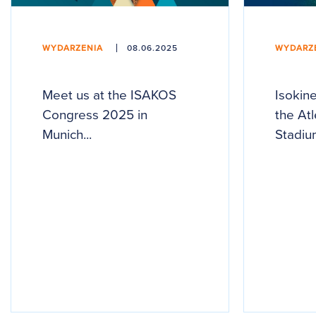
WYDARZENIA
08.06.2025
WYDARZ
Meet us at the ISAKOS
Isokin
Congress 2025 in
the At
Munich...
Stadium