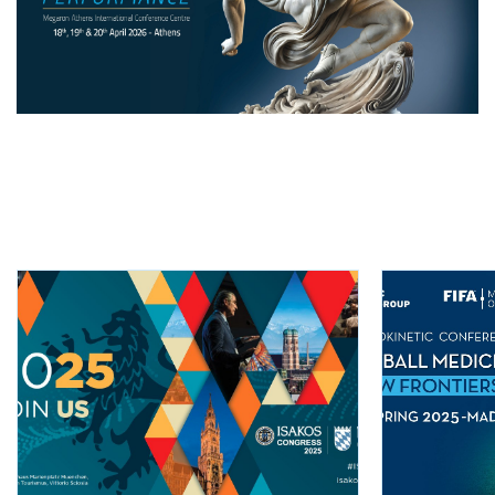
BĄDŹ NA BIEŻĄCO
Najnowsze
wiadomości