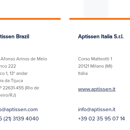
tissen Brazil
Aptissen Italia S.r.l.
 Afonso Arinos de Melo
Corso Matteotti 1
nco 222
20121 Milano (MI)
co 1, 13° andar
Itália
ra da Tijuca
 22631-455 (Rio de
www.aptissen.it
eiro/RJ)
fo@aptissen.com
info@aptissen.it
5 (21) 3139 4040
+39 02 35 95 07 14