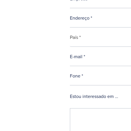
Website
País *
URL
*
Estou interessado em …