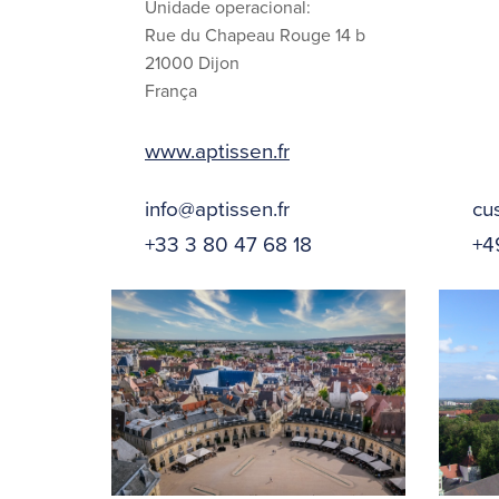
Unidade operacional:
Rue du Chapeau Rouge 14 b
21000 Dijon
França
www.aptissen.fr
info@aptissen.fr
cu
+33 3 80 47 68 18
+4