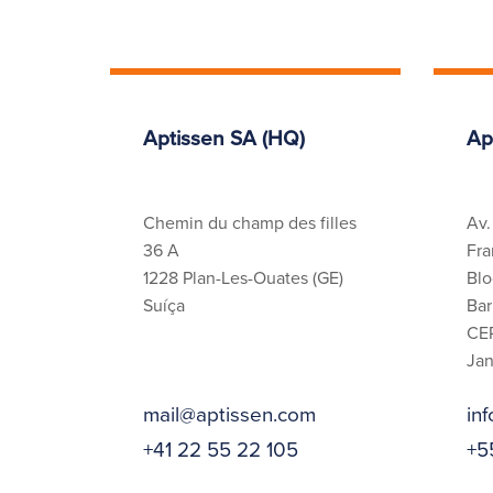
Aptissen SA (HQ)
Ap
Chemin du champ des filles
Av.
36 A
Fra
1228 Plan-Les-Ouates (GE)
Blo
Suíça
Bar
CEP
Jan
mail@aptissen.com
in
+41 22 55 22 105
+5