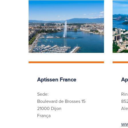
Aptissen France
Ap
Sede:
Rin
Boulevard de Brosses 15
852
21000 Dijon
Al
França
ww