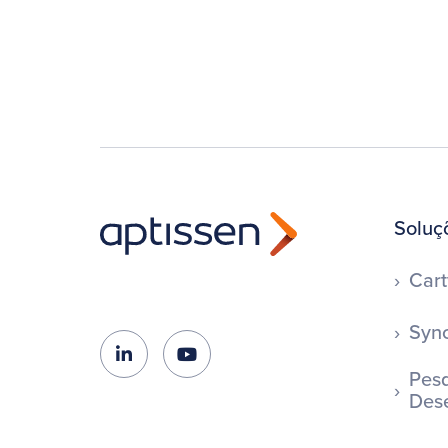
Soluç
Cart
Syno
Pesq
Des