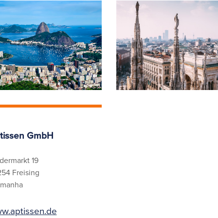
tissen GmbH
dermarkt 19
54 Freising
emanha
w.aptissen.de