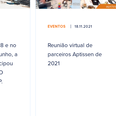
EVENTOS
18.11.2021
18 e no
Reunião virtual de
unho, a
parceiros Aptissen de
icipou
2021
O
.