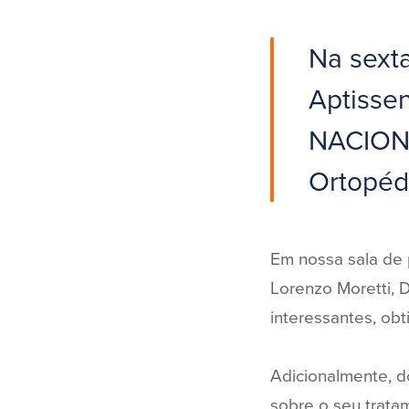
Na sexta
Aptisse
NACIONA
Ortopédi
Em nossa sala de p
Lorenzo Moretti, D
interessantes, obt
Adicionalmente, do
sobre o seu trat