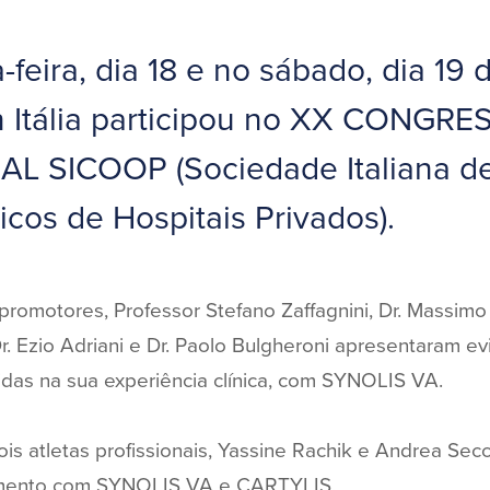
-feira, dia 18 e no sábado, dia 19 
n Itália participou no XX CONGR
L SICOOP (Sociedade Italiana de
cos de Hospitais Privados).
romotores, Professor Stefano Zaffagnini, Dr. Massimo 
r. Ezio Adriani e Dr. Paolo Bulgheroni apresentaram evi
idas na sua experiência clínica, com SYNOLIS VA.
is atletas profissionais, Yassine Rachik e Andrea Secc
amento com SYNOLIS VA e CARTYLIS.