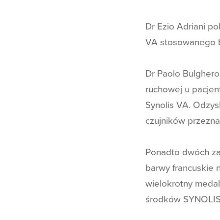
Dr Ezio Adriani p
VA stosowanego b
Dr Paolo Bulghero
ruchowej u pacje
Synolis VA. Odzys
czujników przezna
Ponadto dwóch za
barwy francuskie n
wielokrotny medal
środków SYNOLIS