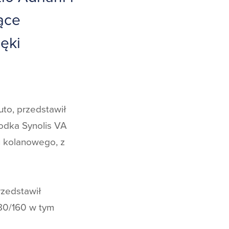
ące
ęki
uto, przedstawił
odka Synolis VA
u kolanowego, z
rzedstawił
80/160 w tym