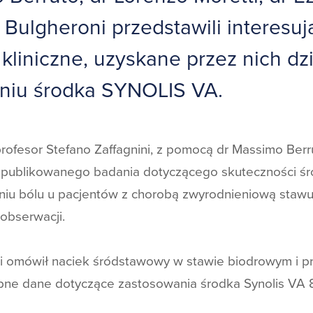
 Bulgheroni przedstawili interesuj
liniczne, uzyskane przez nich dzi
niu środka SYNOLIS VA.
rofesor Stefano Zaffagnini, z pomocą dr Massimo Berr
opublikowanego badania dotyczącego skuteczności śr
niu bólu u pacjentów z chorobą zwyrodnieniową staw
obserwacji.
i omówił naciek śródstawowy w stawie biodrowym i p
pne dane dotyczące zastosowania środka Synolis VA 