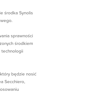
ie środka Synolis
owego.
wania sprawności
czonych środkiem
 technologii
tóry będzie nosić
ea Secchiero,
stosowaniu