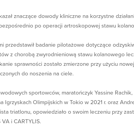
okazał znaczące dowody kliniczne na korzystne działan
ezpośrednio po operacji artroskopowej stawu kolan
ni przedstawił badanie pilotażowe dotyczące odzyski
ntów z chorobą zwyrodnieniową stawu kolanowego le
kanie sprawności zostało zmierzone przy użyciu nowej
czonych do noszenia na ciele.
wodowych sportowców, maratończyk Yassine Rachik, k
a Igrzyskach Olimpijskich w Tokio w 2021 r. oraz Andr
ista triatlonu, opowiedziało o swoim leczeniu przy za
 VA i CARTYLIS.