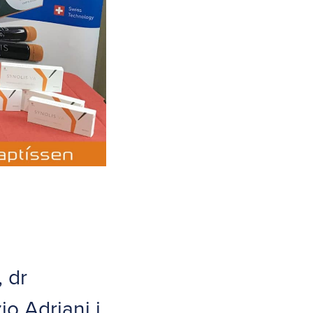
 dr
io Adriani i